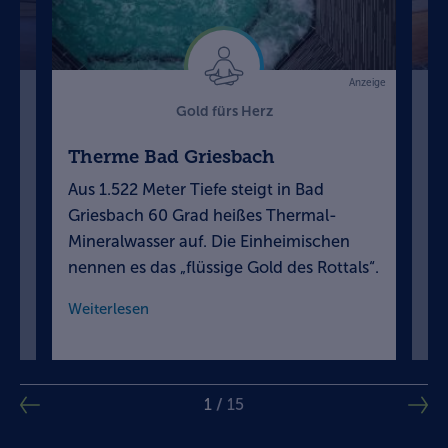
Anzeige
Gold fürs Herz
Therme Bad Griesbach
We
Aus 1.522 Meter Tiefe steigt in Bad
Bl
d
Griesbach 60 Grad heißes Thermal-
Su
Mineralwasser auf. Die Einheimischen
„K
nennen es das „flüssige Gold des Rottals“.
un
Weiterlesen
We
1
/
15