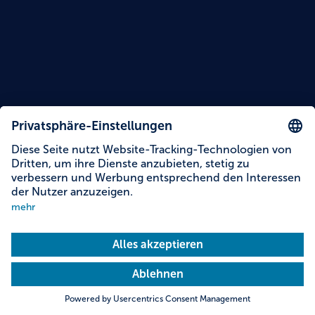
Lesezeit: 15 Minuten
Jungwinzerinnen „Steinmanns