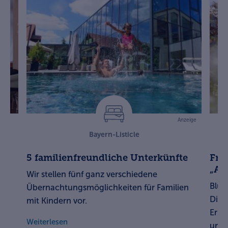
Anzeige
Bayern-Listicle
5 familienfreundliche Unterkünfte
Frü
„Al
en
Wir stellen fünf ganz verschiedene
Blüh
zu
Übernachtungsmöglichkeiten für Familien
Die 
mit Kindern vor.
Erle
Weiterlesen
unve