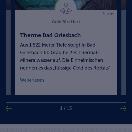
Anzeige
Gold fürs Herz
Therme Bad Griesbach
We
Aus 1.522 Meter Tiefe steigt in Bad
Bl
d
Griesbach 60 Grad heißes Thermal-
Su
Mineralwasser auf. Die Einheimischen
„K
nennen es das „flüssige Gold des Rottals“.
un
Weiterlesen
We
1
/
15