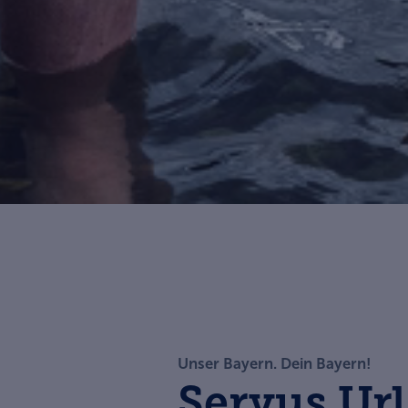
Unser Bayern. Dein Bayern!
Servus Url