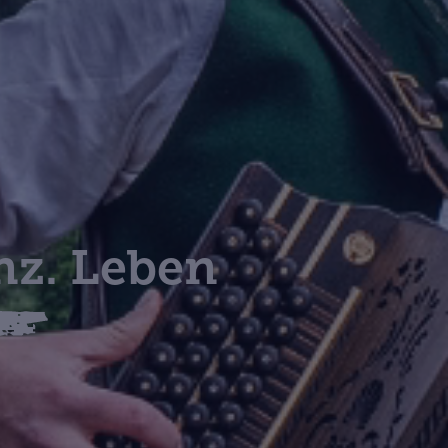
!
nz. Leben