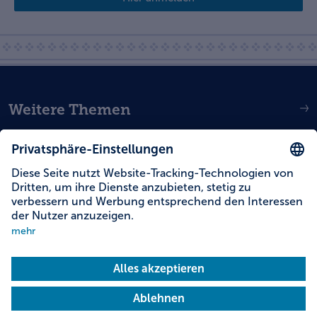
Weitere Themen
Service
Social Media
Deutsch
English
Dutch