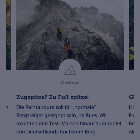
Outdoor
Zugspitze? Zu Fuß spitze!
Gle
esen,
Die Reintalroute soll für „normale“
Hike
Bergsteiger geeignet sein, heißt es. Wir
Freih
tzt,
machten den Test-Marsch hinauf zum Gipfel
Berg
von Deutschlands höchstem Berg
Alpe