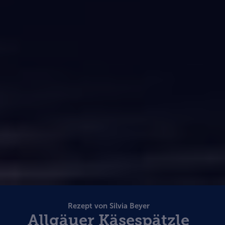
Rezept von Silvia Beyer
Allgäuer Käsespätzle