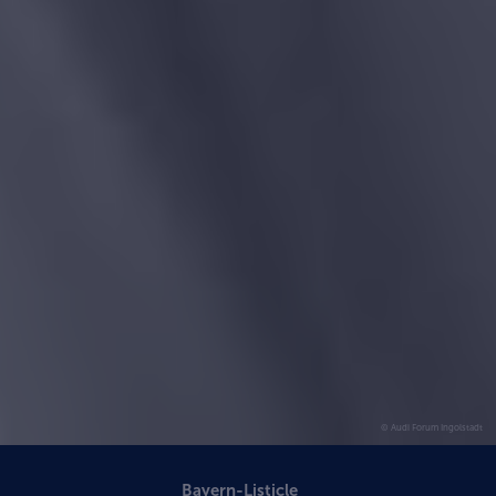
© Audi Forum Ingolstadt
Bayern-Listicle