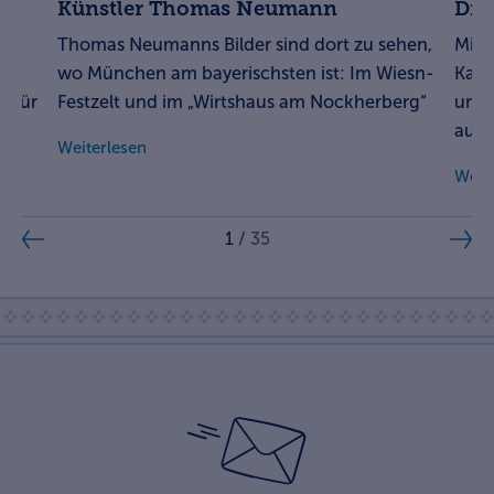
Künstler Thomas Neumann
Die
ey
Thomas Neumanns Bilder sind dort zu sehen,
Mit 
wo München am bayerischsten ist: Im Wiesn-
Kart
r für
Festzelt und im „Wirtshaus am Nockherberg“
und 
auf 
Weiterlesen
Weit
1
/
35