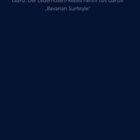
Glanz. Der Lederhosen-Rebell nennt das Ganze
„Bavarian Surfstyle“