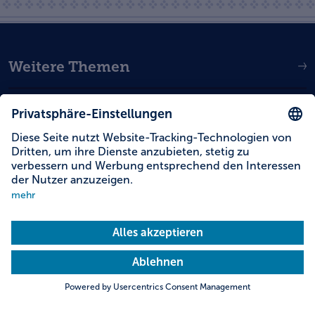
Weitere Themen
Service
Social Media
Deutsch
English
Dutch
© 2026 erlebe.bayern
Impressum