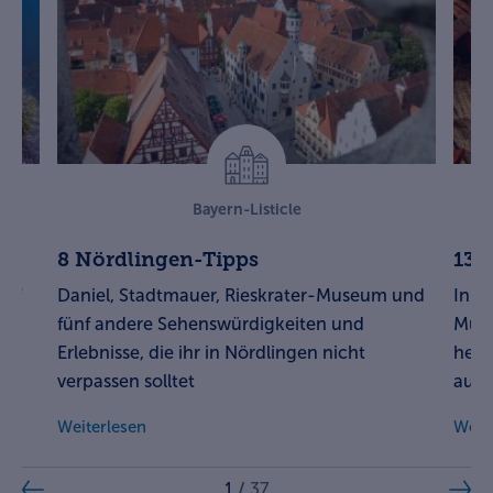
Bayern-Listicle
8 Nördlingen-Tipps
13 
auf
Daniel, Stadtmauer, Rieskrater-Museum und
In ü
fünf andere Sehenswürdigkeiten und
Musi
Erlebnisse, die ihr in Nördlingen nicht
herz
verpassen solltet
auch
Weiterlesen
Weit
1
/
37