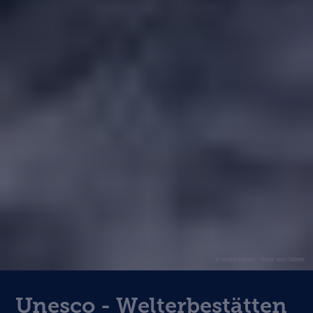
© erlebe.bayern - Peter von Felbert
Unesco - Welterbestätten