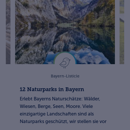
Bayern-Listicle
12 Naturparks in Bayern
1
Erlebt Bayerns Naturschätze: Wälder,
So
se
Wiesen, Berge, Seen, Moore. Viele
– 
einzigartige Landschaften sind als
ra
Naturparks geschützt, wir stellen sie vor
ga