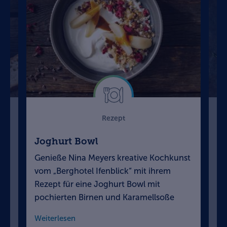
Rezept
Joghurt Bowl
Sp
R
Genieße Nina Meyers kreative Kochkunst
Di
k,
vom „Berghotel Ifenblick“ mit ihrem
Ra
Rezept für eine Joghurt Bowl mit
vo
pochierten Birnen und Karamellsoße
„B
Weiterlesen