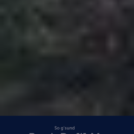
So g‘sund