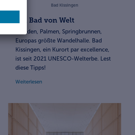
Bad Kissingen
Ein Bad von Welt
Arkaden, Palmen, Springbrunnen,
Europas größte Wandelhalle. Bad
Kissingen, ein Kurort par excellence,
ist seit 2021 UNESCO-Welterbe. Lest
diese Tipps!
Weiterlesen