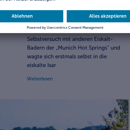
Eisbaden
Ab ins kalte Wasser!
Unser Autor sprach bei einem
r
Selbstversuch mit anderen Eiskalt-
Badern der „Munich Hot Springs“ und
wagte sich erstmals selbst in die
eiskalte Isar
Weiterlesen