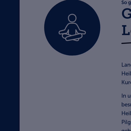
So g
G
L
Lan
Hei
Kur
In 
bes
Hei
Pil
geh