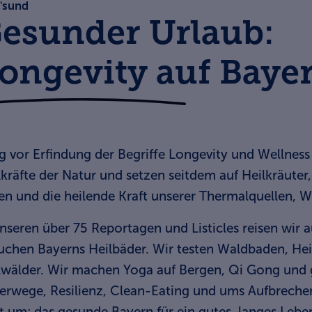
'sund
esunder Urlaub:
ongevity auf Baye
g vor Erfindung der Begriffe Longevity und Wellness
lkräfte der Natur und setzen seitdem auf Heilkräute
en und die heilende Kraft unserer Thermalquellen, 
unseren über 75 Reportagen und Listicles reisen wir
uchen Bayerns Heilbäder. Wir testen Waldbaden, Heil
lwälder. Wir machen Yoga auf Bergen, Qi Gong und 
gerwege, Resilienz, Clean-Eating und ums Aufbrech
t um: das gesunde Bayern für ein gutes, langes Lebe