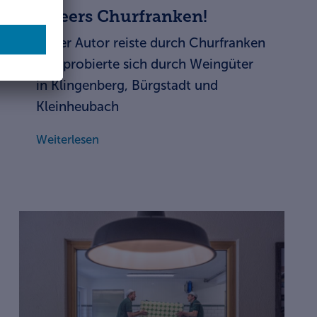
Cheers Churfranken!
Unser Autor reiste durch Churfranken
und probierte sich durch Weingüter
in Klingenberg, Bürgstadt und
Kleinheubach
Weiterlesen