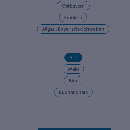
Ostbayern
Franken
Allgäu/Bayerisch-Schwaben
Alle
Wein
Bier
Küchenchefs