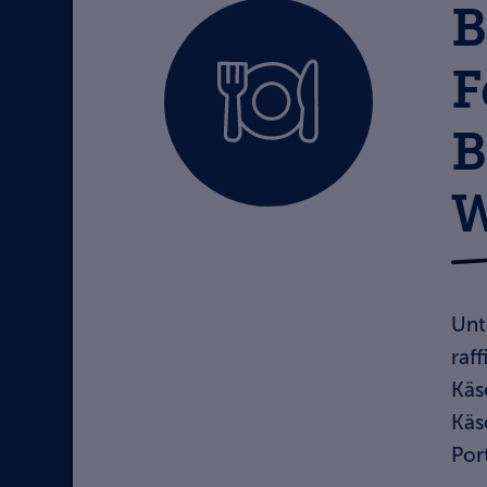
B
F
B
W
Unt
raf
Käs
Käs
Por