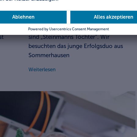
Wein-Start-up mit Power
Die Jungwinzerinnen und früheren
Weinprinzessinnen Pauline und Anna
st
sind „Steinmanns Töchter“. Wir
besuchten das junge Erfolgsduo aus
Sommerhausen
Weiterlesen