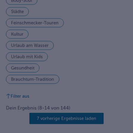
Body-Soul
Städte
Feinschmecker-Touren
Kultur
Urlaub am Wasser
Urlaub mit Kids
Gesundheit
Brauchtum-Tradition
Filter aus
Dein Ergebnis
(
8
-
14
von
144
)
7 vorherige Ergebnisse laden