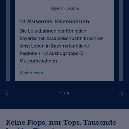
zeige
Bayern-Listicle
12 Museums-Eisenbahnen
12
Die Lokalbahnen der Königlich
Ba
cht
Bayerischen Staatseisenbahn brachten
sc
g
einst Leben in Bayerns ländliche
Wi
Regionen: 12 Ausflugstipps für
Ra
Museumsbahnen
We
Weiterlesen
1
/
8
Keine Flops, nur Tops. Tausende