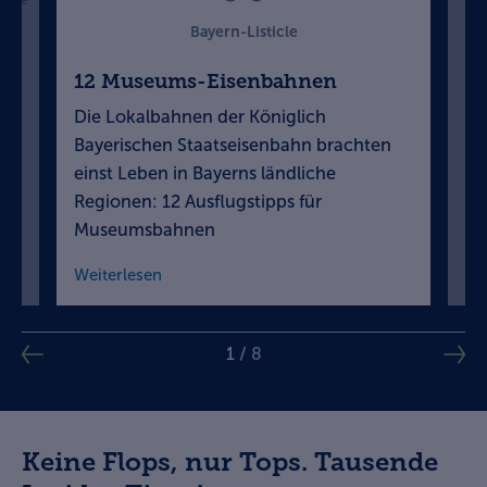
zeige
Bayern-Listicle
12 Museums-Eisenbahnen
12
Die Lokalbahnen der Königlich
Ba
cht
Bayerischen Staatseisenbahn brachten
sc
g
einst Leben in Bayerns ländliche
Wi
Regionen: 12 Ausflugstipps für
Ra
Museumsbahnen
We
Weiterlesen
1
/
8
Keine Flops, nur Tops. Tausende