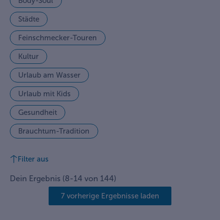
Body-Soul
Städte
Feinschmecker-Touren
Kultur
Urlaub am Wasser
Urlaub mit Kids
Gesundheit
Brauchtum-Tradition
Filter aus
Dein Ergebnis
(
8
-
14
von
144
)
7 vorherige Ergebnisse laden