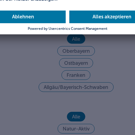
en!
Alle
Oberbayern
Ostbayern
Franken
Allgäu/Bayerisch-Schwaben
Alle
Natur-Aktiv