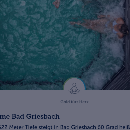
Gold fürs Herz
me Bad Griesbach
522 Meter Tiefe steigt in Bad Griesbach 60 Grad hei