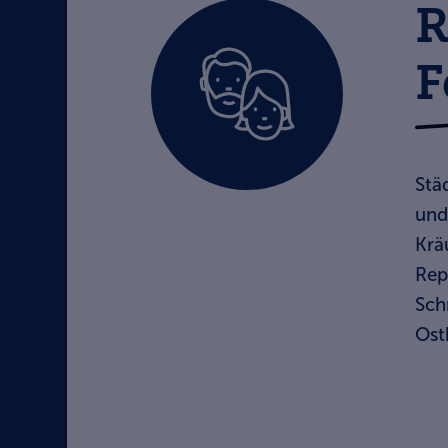
R
F
Stä
und
Krä
Rep
Sch
Ost