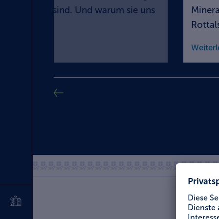
ntner-Ding“ sind. Und warum sie uns
Minera
Rottals
Weiterl