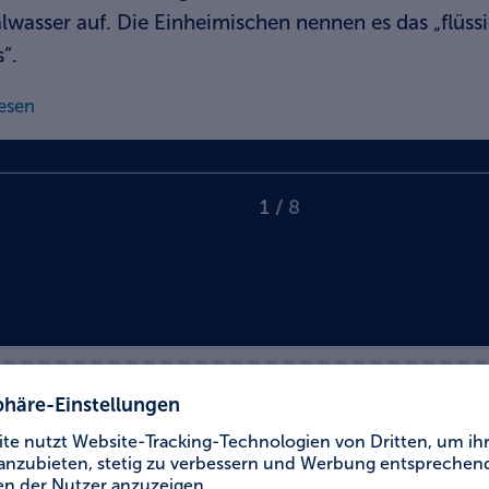
lwasser auf. Die Einheimischen nennen es das „flüss
“.
esen
1
/
8