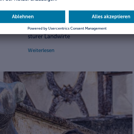
Nirgends in Bayern blieben so viele
Streuobstwiesen und Feldhecken
ie
erhalten wie im Naturpark Haßberge
nordwestlich von Bamberg, dank
sturer Landwirte
Weiterlesen