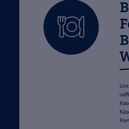
B
F
B
W
Unt
raf
Käs
Käs
Por