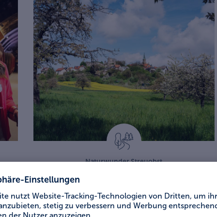
Naturwunder Streuobst
r
Von der Liebe in den
Haßbergen