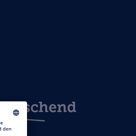
rfrischend