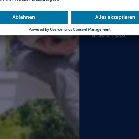
Oberbayern hat ni
sondern auch spa
sich diese in d
unsere Tipps