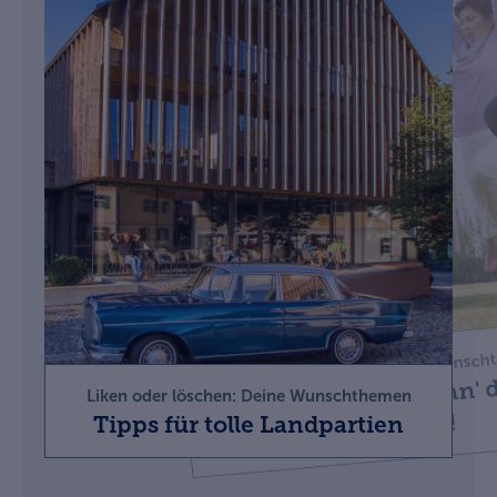
oder löschen: Deine Wunschthemen
Liken oder löschen: Deine Wunsc
, Monumente und Kultur
Body & Soul: Gönn' d
Liken oder löschen: Deine Wunschthemen
Wohltaten!
Tipps für tolle Landpartien