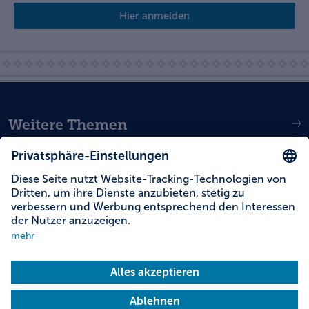
Hier anmelden
Weitere Themen
Service
Social Media
Deutsch
English
Dutch