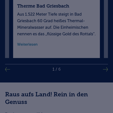
Therme Bad Griesbach
Wa
p
Aus 1.522 Meter Tiefe steigt in Bad
Si
Griesbach 60 Grad heißes Thermal-
We
n
Mineralwasser auf. Die Einheimischen
In
nennen es das „flüssige Gold des Rottals“.
mi
Weiterlesen
We
1
/
6
Raus aufs Land! Rein in den
Genuss