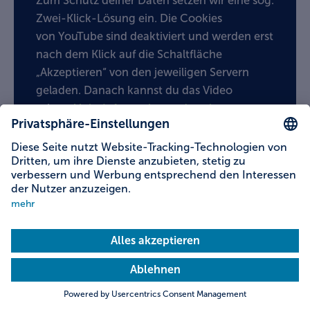
Zum Schutz deiner Daten setzen wir eine sog.
Zwei-Klick-Lösung ein. Die Cookies
von YouTube sind deaktiviert und werden erst
nach dem Klick auf die Schaltfläche
„Akzeptieren“ von den jeweiligen Servern
geladen. Danach kannst du das Video
sehen.
Mehr Informationen dazu in unseren
Datenschutzhinweisen
.
Akzeptieren
Video in Leichter Sprache
Was könnt ihr in Bayern ansehen?