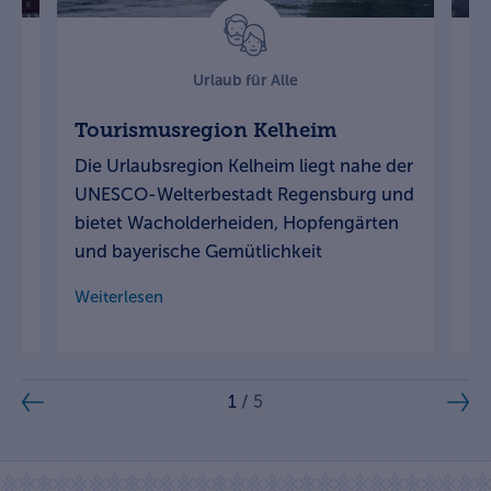
Urlaub für Alle
Tourismusregion Kelheim
T
A
Die Urlaubsregion Kelheim liegt nahe der
Zw
UNESCO-Welterbestadt Regensburg und
ei
bietet Wacholderheiden, Hopfengärten
ab
und bayerische Gemütlichkeit
Ob
Weiterlesen
We
1
/
5