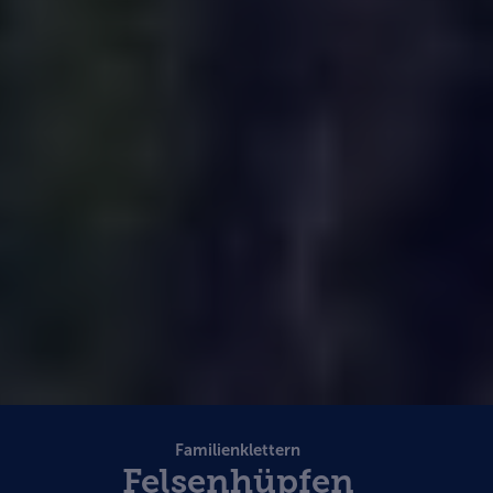
Familienklettern
Felsenhüpfen