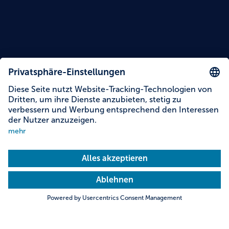
Lesezeit: 12 Minuten
Themen dieser Story
Klettergebiet Reibertsbergwände