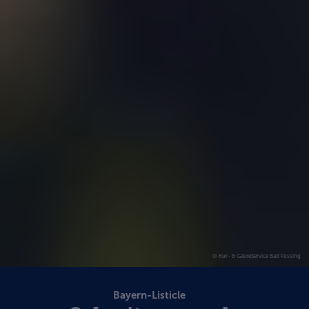
© Kur- & GästeService Bad Füssing
Bayern-Listicle