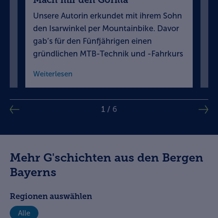
Unsere Autorin erkundet mit ihrem Sohn
Je
den Isarwinkel per Mountainbike. Davor
Ko
gab’s für den Fünfjährigen einen
Ne
gründlichen MTB-Technik und -Fahrkurs
We
Weiterlesen
We
1
/
6
Mehr G'schichten aus den Bergen
Bayerns
Regionen auswählen
Alle