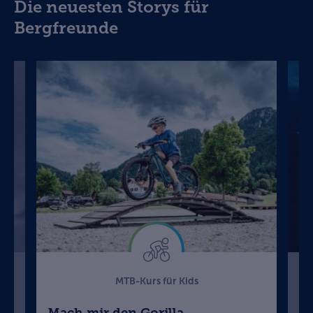
Die neuesten Storys für
Bergfreunde
MTB-Kurs für Kids
Mach mir den Gorilla
N