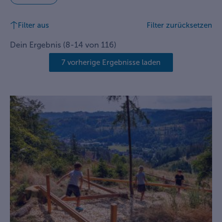
Filter aus
Filter zurücksetzen
Dein Ergebnis
(
8
-
14
von
116
)
7 vorherige Ergebnisse laden