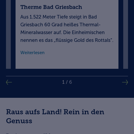
Therme Bad Griesbach
Wa
p
Aus 1.522 Meter Tiefe steigt in Bad
Si
Griesbach 60 Grad heißes Thermal-
We
n
Mineralwasser auf. Die Einheimischen
In
nennen es das „flüssige Gold des Rottals“.
mi
Weiterlesen
We
1
/
6
Raus aufs Land! Rein in den
Genuss