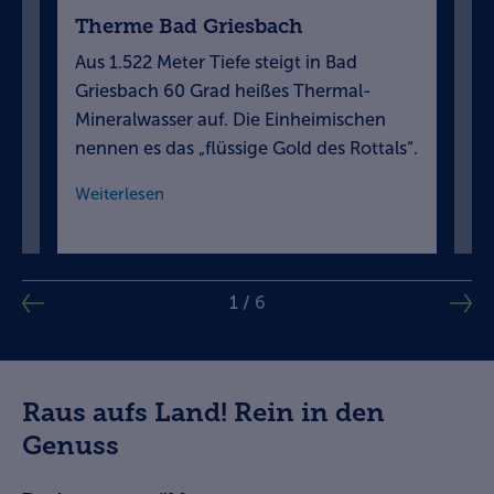
Therme Bad Griesbach
Wa
p
Aus 1.522 Meter Tiefe steigt in Bad
Si
Griesbach 60 Grad heißes Thermal-
We
n
Mineralwasser auf. Die Einheimischen
In
nennen es das „flüssige Gold des Rottals“.
mi
Weiterlesen
We
1
/
6
Raus aufs Land! Rein in den
Genuss