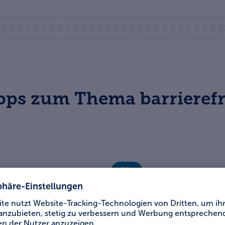
pps zum Thema barrierefr
Alle
Oberbayern
Ostbayern