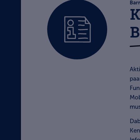
Barr
K
B
Akt
paa
Fun
Mob
mus
Dab
Ken
Inf