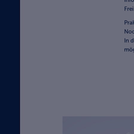
Fre
Pra
Noc
In 
mög