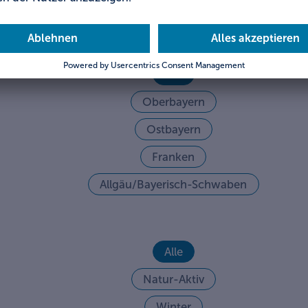
in in den Genuss
Alle
Oberbayern
Ostbayern
Franken
Allgäu/Bayerisch-Schwaben
Alle
Natur-Aktiv
Winter