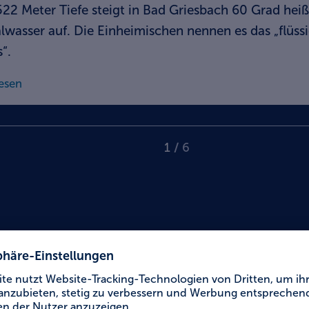
522 Meter Tiefe steigt in Bad Griesbach 60 Grad hei
lwasser auf. Die Einheimischen nennen es das „flüss
“.
esen
1
/
6