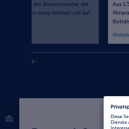
pp Spiel ist der Basstrompeter der
Aus 1.
teten ihn durch seine Heimat und auf
Minera
Rottals
Weiterl