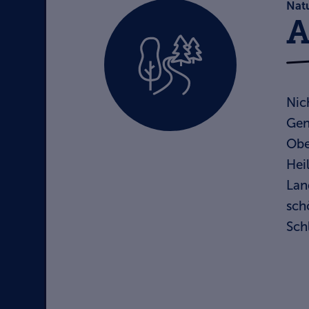
Nat
A
Nic
Gen
Obe
Hei
Lan
sch
Sch