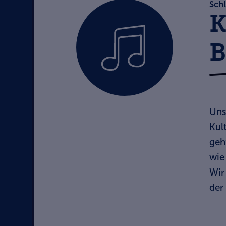
Schl
K
B
Uns
Kul
geh
wie
Wir
der