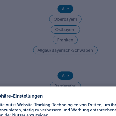
Alle
Oberbayern
Ostbayern
Franken
Allgäu/Bayerisch-Schwaben
Alle
Barrierefrei
Filmkulisse
Städte