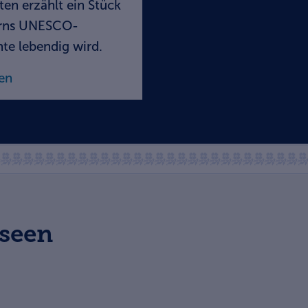
ten erzählt ein Stück
erns UNESCO-
te lebendig wird.
en
useen