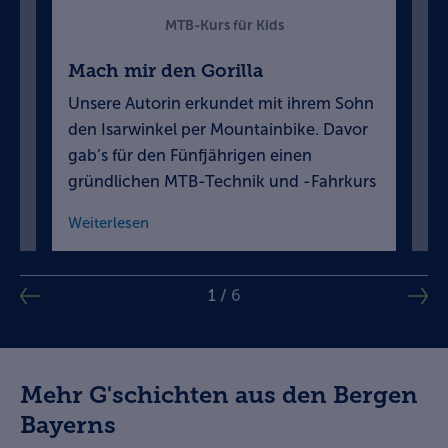
MTB-Kurs für Kids
Mach mir den Gorilla
N
Unsere Autorin erkundet mit ihrem Sohn
Je
den Isarwinkel per Mountainbike. Davor
Ko
gab’s für den Fünfjährigen einen
Ne
gründlichen MTB-Technik und -Fahrkurs
We
Weiterlesen
We
1
/
6
Mehr G'schichten aus den Bergen
Bayerns