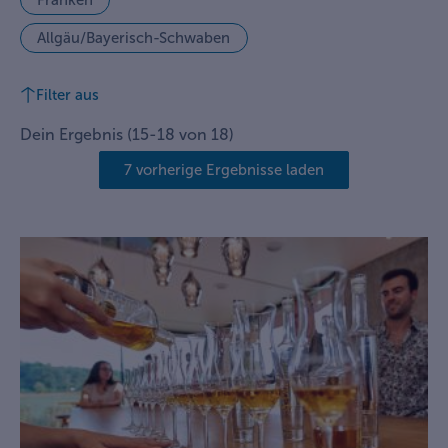
Franken
Allgäu/Bayerisch-Schwaben
Filter aus
Dein Ergebnis
(
15
-
18
von
18
)
7 vorherige Ergebnisse laden