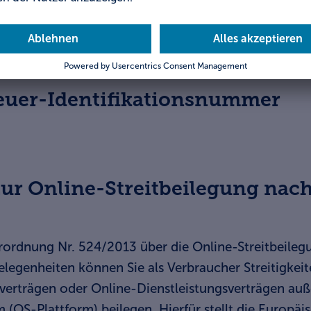
gen am
: Amtsgericht München
r: HRB 130 390
euer-Identifikationsnummer
ur Online-Streitbeilegung nach 
ordnung Nr. 524/2013 über die Online-Streitbeileg
legenheiten können Sie als Verbraucher Streitigk
verträgen oder Online-Dienstleistungsverträgen auße
m (OS-Plattform) beilegen. Hierfür stellt die Europä