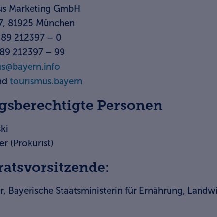
us Marketing GmbH
17, 81925 München
) 89 212397 – 0
) 89 212397 – 99
us@bayern.info
nd
tourismus.bayern
gsberechtigte Personen
ski
r (Prokurist)
ratsvorsitzende:
, Bayerische Staatsministerin für Ernährung, Landwi