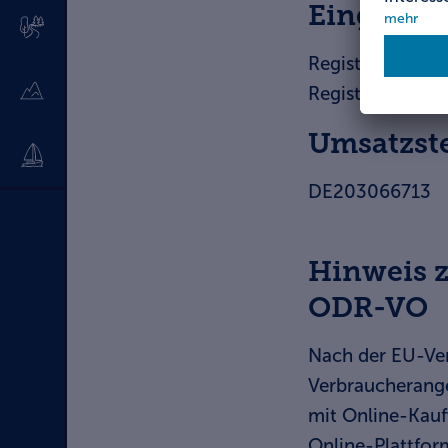
Eingetra
Registergericht
Registernumme
Umsatzst
DE203066713
Hinweis z
ODR-VO
Nach der EU-Ver
Verbraucherange
mit Online-Kauf
Online-Plattfor