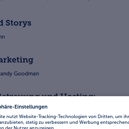
d Storys
nn
arketing
 Mandy Goodman
Betreuung und Hosting:
e of Communication