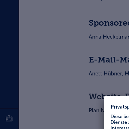
Sponsore
Anna Heckelma
E-Mail-M
Anett Hübner,
Website-
Plan.Net –
Hous