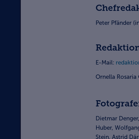
Chefredak
Peter Pfänder (i
Redaktion
E-Mail:
redaktio
Ornella Rosari
Fotograf
Dietmar Denger,
Huber, Wolfgang
Stein, Astrid Dä