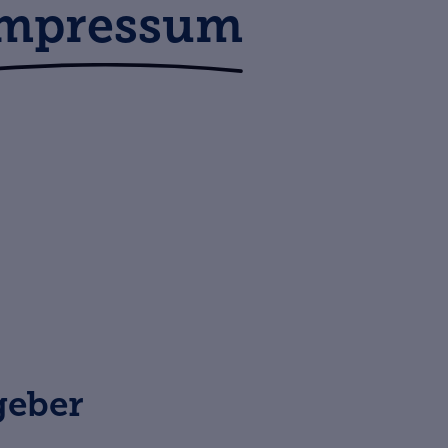
mpressum
geber