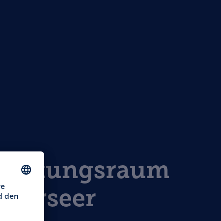
staltungsraum
lierseer