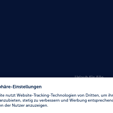
Urlaub für Alle
Veran
im Sch