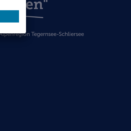
irchen"
Alpenregion Tegernsee-Schliersee