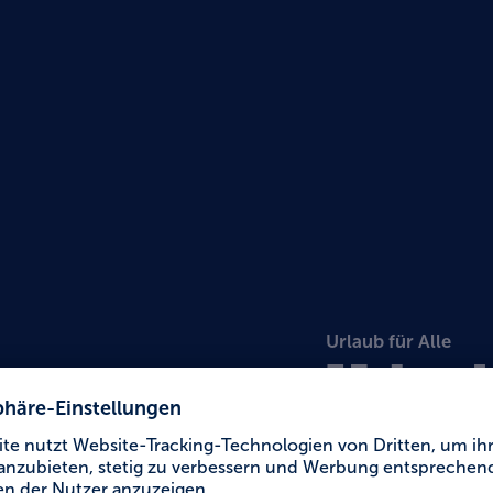
Urlaub für Alle
Urlau
"Mies