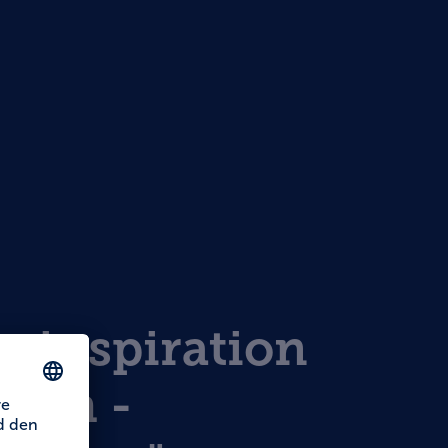
bsinspiration
bach -