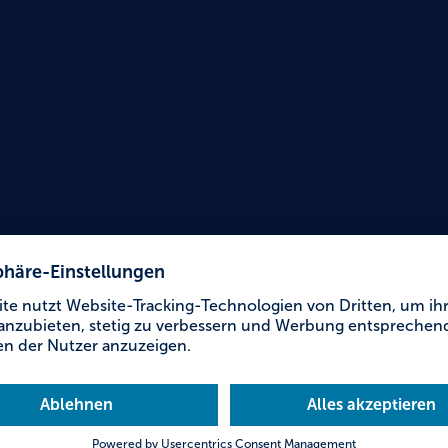
Urlaub für Alle
Touri
Markt