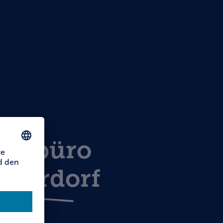
stikbüro
oberdorf