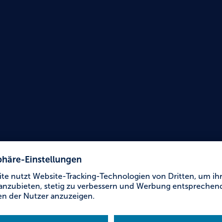
Urlaub für Alle
Touri
Bad W