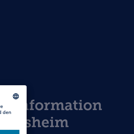
st-Information
indsheim