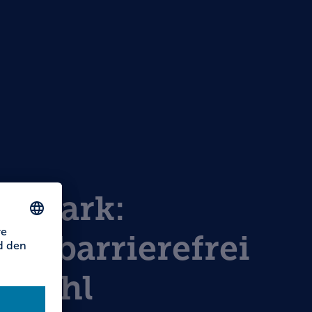
nalpark:
ad barrierefrei
hbichl