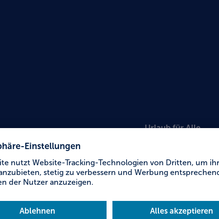
Urlaub für Alle
Natio
Lehrpf
Hirsc