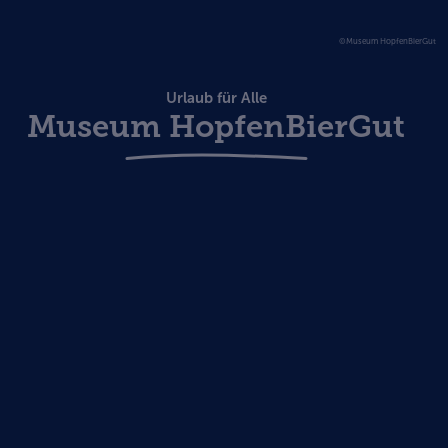
©Museum HopfenBierGut
Urlaub für Alle
Museum HopfenBierGut