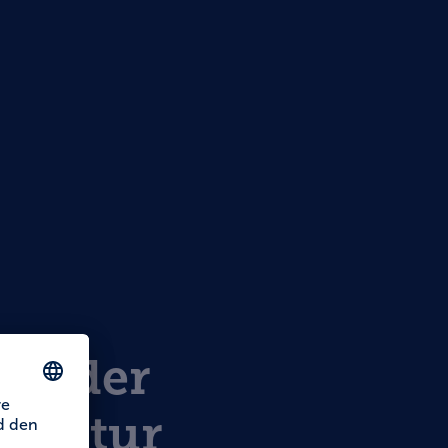
m der
nkultur