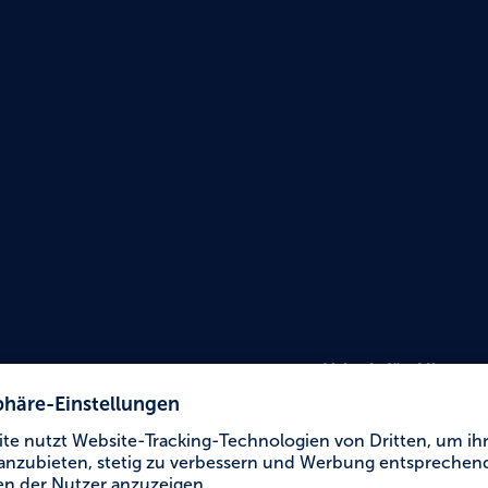
Urlaub für Alle
Museu
Garte