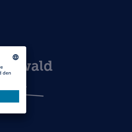
enwald
ngau