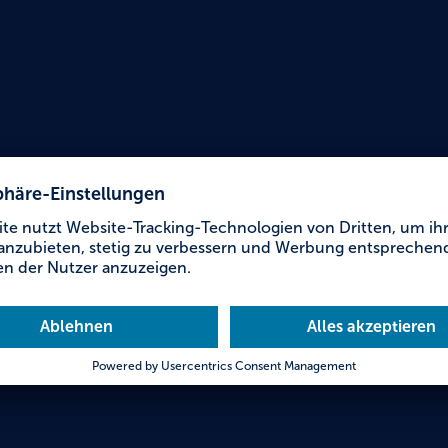
Urlaub für Alle
Märch
Scho