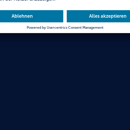
im Wa