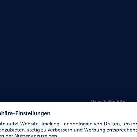
Urlaub für Alle
Jugen
der J