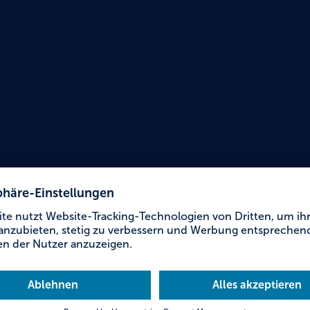
Urlaub für Alle
JUFA 
Kemp