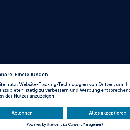
Urlaub für Alle
Infob