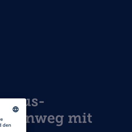
rmaus-
turenweg mit