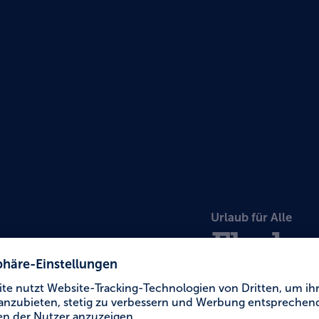
Urlaub für Alle
Flede
Skulp