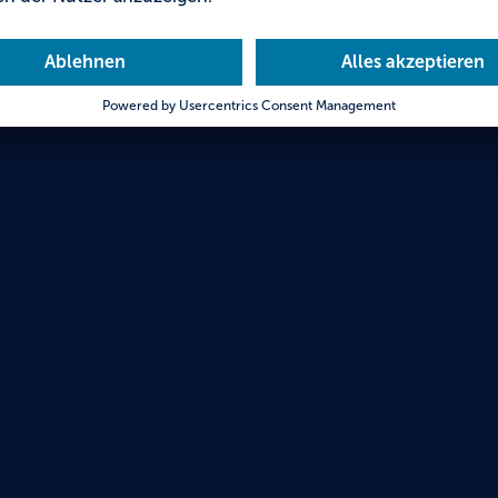
Flede
Waldsp