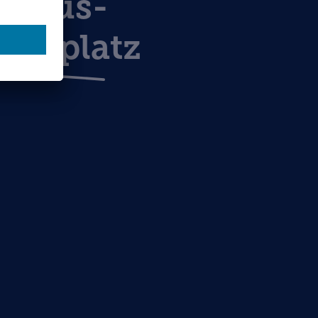
rmaus-
ielplatz