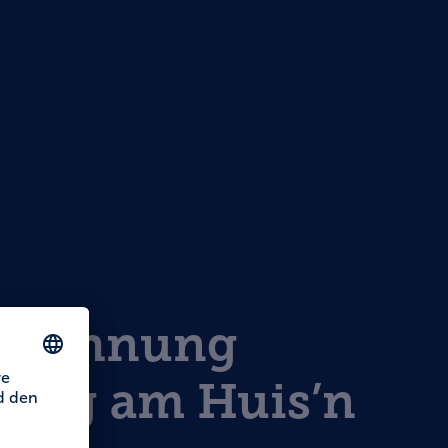
nwohnung
rberg am Huis’n