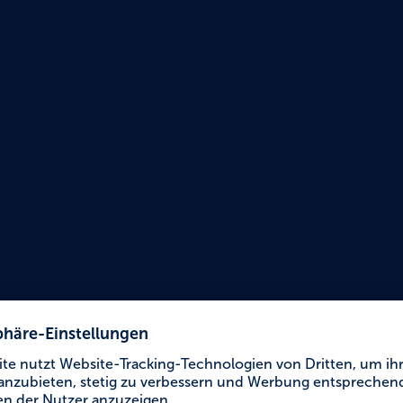
Urlaub für Alle
Einka